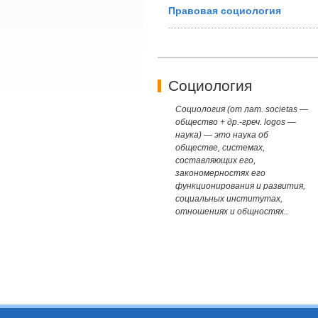
Правовая социология
Социология
Социология (от лат. societas —
общество + др.-греч. logos —
наука) — это наука об
обществе, системах,
составляющих его,
закономерностях его
функционирования и развития,
социальных институтах,
отношениях и общностях..