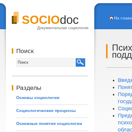
SOCIO
doc
На глав
Документальная социология
Псих
Поиск
подд
Введ
Разделы
Понят
Поряд
Основы социологии
госуд
Соци
Социологические процессы
Предо
психо
Основные понятия социологии
облас