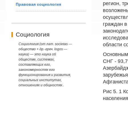
регион, т
Правовая социология
возложены
осуществл
граждан в
законодат
Социология
исследова
области с
Социология (от лат. societas —
общество + др.-греч. logos —
Основными
наука) — это наука об
обществе, системах,
СНГ - 93,
составляющих его,
Азербайдж
закономерностях его
зарубежья
функционирования и развития,
социальных институтах,
Афганистан
отношениях и общностях..
Рис 5. 1 
населения