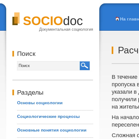
SOCIO
doc
На глав
Документальная социология
Расч
Поиск
В течение
пропуска 
Разделы
указали в
получили 
Основы социологии
на житель
Социологические процессы
На начало
переселен
Основные понятия социологии
Сложная о