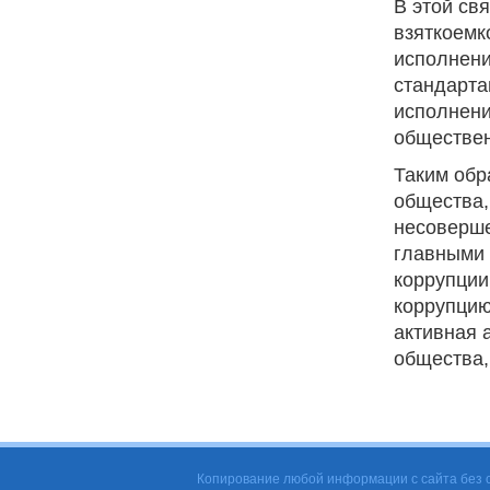
В этой свя
взяткоемк
исполнени
стандарта
исполнени
обществе
Таким обр
общества,
несоверше
главными 
коррупции
коррупцию
активная 
общества,
Копирование любой информации с сайта без с