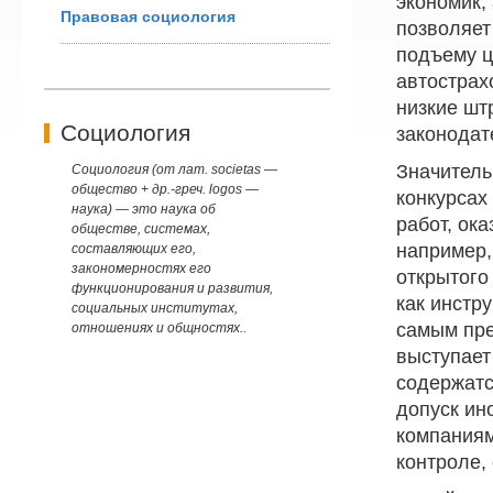
экономик,
Правовая социология
позволяет
подъему ц
автострах
низкие шт
Социология
законодат
Значитель
Социология (от лат. societas —
общество + др.-греч. logos —
конкурсах
наука) — это наука об
работ, ок
обществе, системах,
например,
составляющих его,
закономерностях его
открытого
функционирования и развития,
как инстр
социальных институтах,
самым пре
отношениях и общностях..
выступает
содержатс
допуск ин
компаниям
контроле, 