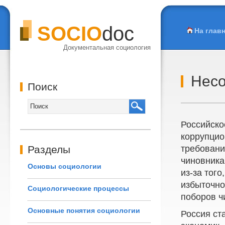
SOCIO
doc
На глав
Документальная социология
Несо
Поиск
Российско
коррупцио
Разделы
требовани
чиновника
Основы социологии
из-за тог
избыточно
Социологические процессы
поборов ч
Основные понятия социологии
Россия ст