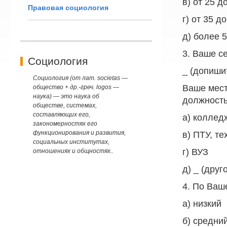
в) от 25 д
Правовая социология
г) от 35 до
д) более 
3. Ваше с
Социология
_ (допиши
Социология (от лат. societas —
Ваше мест
общество + др.-греч. logos —
наука) — это наука об
должность
обществе, системах,
составляющих его,
а) коллед
закономерностях его
функционирования и развития,
в) ПТУ, т
социальных институтах,
г) ВУЗ
отношениях и общностях..
д) _ (друг
4. По Ваш
а) низкий
б) средни