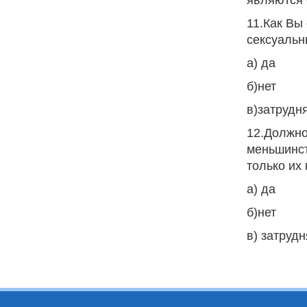
являются 
11.Как Вы
сексуаль
а) да
б)нет
в)затрудн
12.Должно
меньшинст
только их
а) да
б)нет
в) затруд