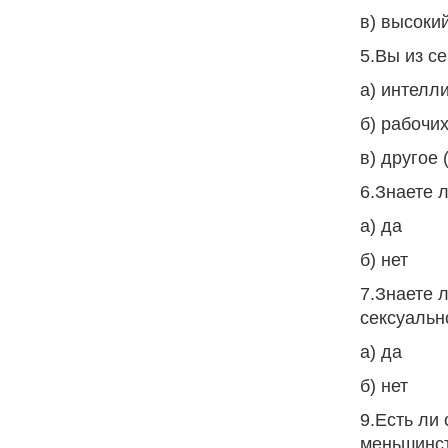
в) высоки
5.Вы из с
а) интелл
б) рабочи
в) другое 
6.Знаете 
а) да
б) нет
7.Знаете 
сексуальн
а) да
б) нет
9.Есть ли
меньшинст