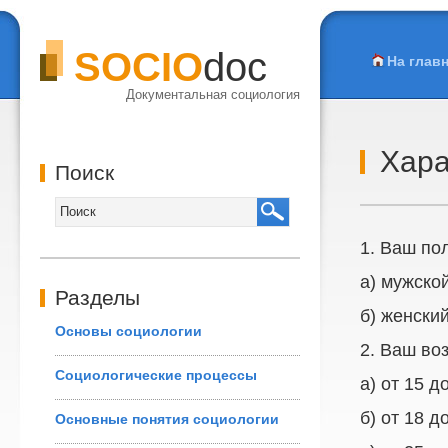
SOCIO
doc
На глав
Документальная социология
Хара
Поиск
1. Ваш по
а) мужско
Разделы
б) женски
Основы социологии
2. Ваш воз
Социологические процессы
а) от 15 д
б) от 18 д
Основные понятия социологии