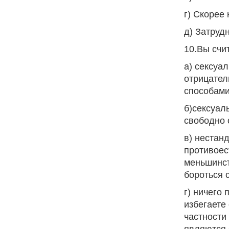
г) Скорее 
д) Затруд
10.Вы счит
а) сексуа
отрицател
способами
б)сексуал
свободно 
в) нестан
противоес
меньшинст
бороться 
г) ничего
избегаете
частности