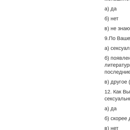
а) да
б) нет
в) не знаю
9.По Ваш
а) сексуа
б) появле
литератур
последни
в) другое 
12. Как В
сексуальн
а) да
б) скорее 
в) нет